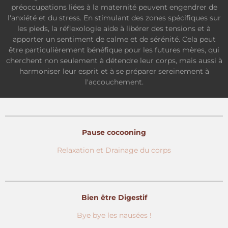
préoccupations liées à la maternité peuvent engendrer de
l'anxiété et du stress. En stimulant des zones spécifiques sur
les pieds, la réflexologie aide à libérer des tensions et à
apporter un sentiment de calme et de sérénité. Cela peut
être particulièrement bénéfique pour les futures mères, qui
cherchent non seulement à détendre leur corps, mais aussi à
harmoniser leur esprit et à se préparer sereinement à
l'accouchement.
Pause cocooning
Relaxation et Drainage du corps
Bien être Digestif
Bye bye les nausées !